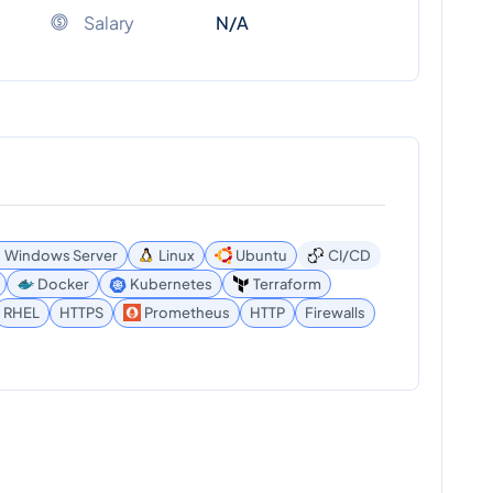
Salary
N/A
Windows Server
Linux
Ubuntu
CI/CD
Docker
Kubernetes
Terraform
RHEL
HTTPS
Prometheus
HTTP
Firewalls