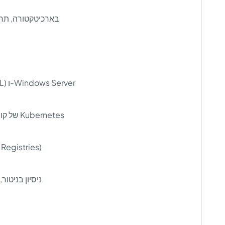
בארכיטקטורה, תחזוקה ואבטח
ניסיון מוכח בניהול סביבות Linux (Ubuntu/RHEL) ו-Windows Server
הבנה מעמיקה ב-Architecture של קונטיינרים ובניהול Kubernetes
ניסיון בעבודה עם Docker (בניית Images, ניהול Registries)
ניסיון בניטו