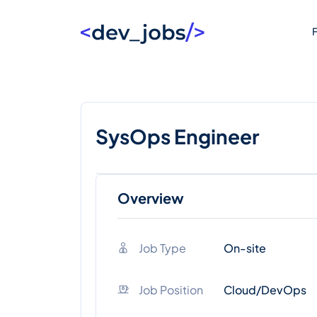
F
SysOps Engineer
Overview
Job Type
On-site
Job Position
Cloud/DevOps