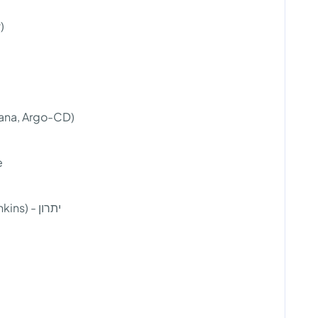
P)
etheus, Grafana, Argo-CD)
ible
ניסיון בעבודה עם כלי אוטומציה (Artifactory, Jenkins) - יתרון