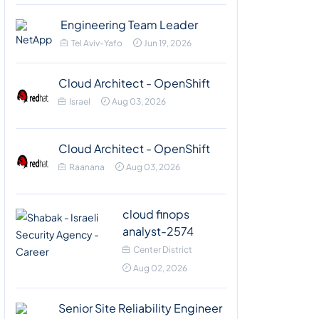
Engineering Team Leader
Tel Aviv-Yafo
Jun 19, 2026
Cloud Architect - OpenShift
Israel
Aug 03, 2026
Cloud Architect - OpenShift
Raanana
Aug 03, 2026
cloud finops
analyst-2574
Center District
Aug 02, 2026
Senior Site Reliability Engineer