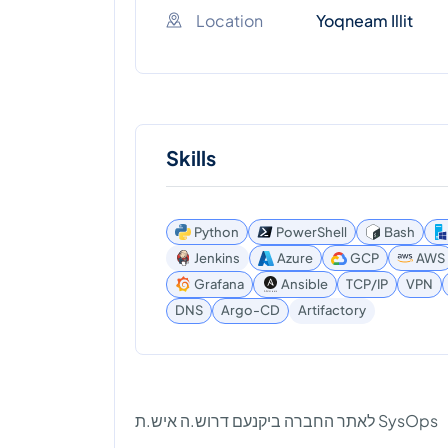
Location
Yoqneam Illit
Skills
Python
PowerShell
Bash
Jenkins
Azure
GCP
AWS
Grafana
Ansible
TCP/IP
VPN
Artifactory
DNS
Argo-CD
לאתר החברה ביקנעם דרוש.ה איש.ת SysOps