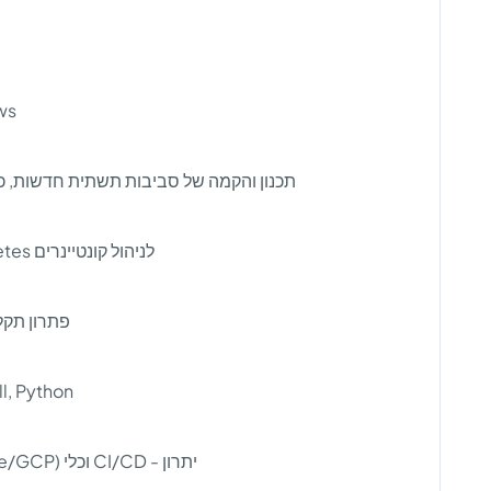
ו-Windows
תכנון והקמה של סביבות תשתית חדשות, כו
עבודה שוטפת עם Docker ועם סביבת Kubernetes לניהול קונטיינרים
פתרון תקלו
PowerShell, Python
עבודה מול ספקי שירות, מערכות ענן (AWS/Azure/GCP) וכלי CI/CD - יתרון