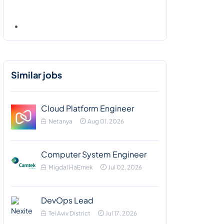
Similar jobs
Cloud Platform Engineer
Netanya
Aug 01, 2026
Computer System Engineer
Migdal HaEmek
Jul 02, 2026
DevOps Lead
Tel Aviv District
Jul 17, 2026